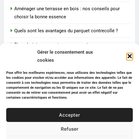
Aménager une terrasse en bois : nos conseils pour
choisir la bonne essence
Quels sont les avantages du parquet contrecollé ?
Bien choisir un spa et ses accessoires
Gérer le consentement aux
Comment personnaliser son logement étudiant sans
cookies
dépasser son budget ?
Pour offrir les meilleures expériences, nous utilisons des technologies telles que
les cookies pour stocker et/ou accéder aux informations des appareils. Le fait de
consentir à ces technologies nous permettra de traiter des données telles que le
comportement de navigation ou les ID uniques sur ce site. Le fait de ne pas
Blogroll
consentir ou de retirer son consentement peut avoir un effet négatif sur
certaines caractéristiques et fonctions.
UTEI
Accepter
Refuser
Newsmatic - News WordPress Theme 2026. Powered By