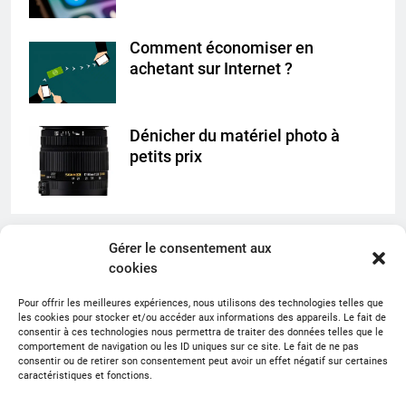
Comment économiser en
achetant sur Internet ?
Dénicher du matériel photo à
petits prix
Gérer le consentement aux
Comment reconnaître les différents types de
cookies
champignons du bois ?
Pour offrir les meilleures expériences, nous utilisons des technologies telles que
les cookies pour stocker et/ou accéder aux informations des appareils. Le fait de
Aménager une terrasse en bois : nos conseils pour
consentir à ces technologies nous permettra de traiter des données telles que le
choisir la bonne essence
comportement de navigation ou les ID uniques sur ce site. Le fait de ne pas
consentir ou de retirer son consentement peut avoir un effet négatif sur certaines
caractéristiques et fonctions.
Quels sont les avantages du parquet contrecollé ?